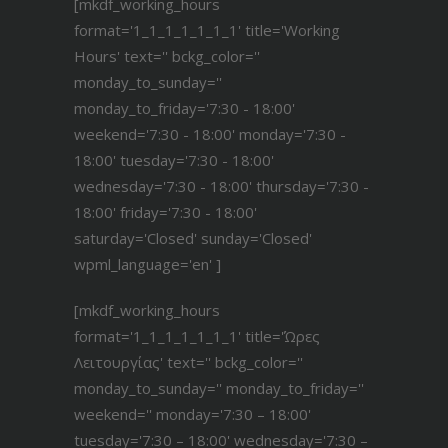
[mkdf_working_hours
format='1_1_1_1_1_1_1' title='Working
Hours' text='' bckg_color=''
monday_to_sunday=''
monday_to_friday='7:30 - 18:00'
weekend='7:30 - 18:00' monday='7:30 -
18:00' tuesday='7:30 - 18:00'
wednesday='7:30 - 18:00' thursday='7:30 -
18:00' friday='7:30 - 18:00'
saturday='Closed' sunday='Closed'
wpml_language='en' ]
[mkdf_working_hours
format='1_1_1_1_1_1_1' title='Ώρες
Λειτουργίας' text='' bckg_color=''
monday_to_sunday='' monday_to_friday=''
weekend='' monday='7:30 – 18:00'
tuesday='7:30 – 18:00' wednesday='7:30 –