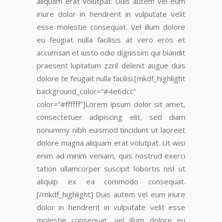
aliquam erat volutpat. Duis autem vel eum
iriure dolor in hendrerit in vulputate velit
esse molestie consequat. Vel
illum dolore
eu feugiat nulla facilisis at vero eros et
accumsan et iusto odio dignissim
qui blandit
praesent luptatum zzril delenit augue duis
dolore te feugait nulla facilisi.[mkdf_highlight
background_color=”#4e6dcc”
color=”#ffffff”]Lorem ipsum dolor sit amet,
consectetuer adipiscing elit, sed diam
nonummy nibh euismod tincidunt ut laoreet
dolore magna aliquam erat volutpat. Ut wisi
enim ad minim veniam, quis nostrud exerci
tation ullamcorper suscipit lobortis nisl ut
aliquip ex ea commodo consequat.
[/mkdf_highlight] Duis autem vel eum iriure
dolor in hendrerit in vulputate velit esse
molestie consequat, vel
illum dolore eu