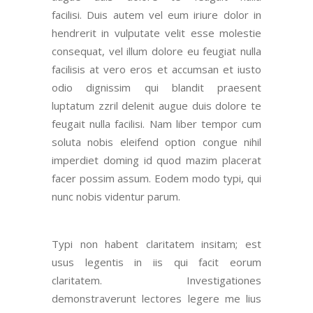
facilisi.
Duis autem vel eum iriure dolor in
hendrerit in vulputate velit esse molestie
consequat
, vel illum dolore eu feugiat nulla
facilisis at vero eros et accumsan et iusto
odio dignissim qui blandit praesent
luptatum zzril delenit augue duis dolore te
feugait nulla facilisi. Nam liber tempor cum
soluta nobis eleifend option congue nihil
imperdiet doming id quod mazim placerat
facer possim assum.
Eodem modo typi, qui
nunc nobis videntur parum.
Typi non habent claritatem insitam; est
usus legentis in iis qui facit eorum
claritatem.
Investigationes
demonstraverunt lectores legere me lius