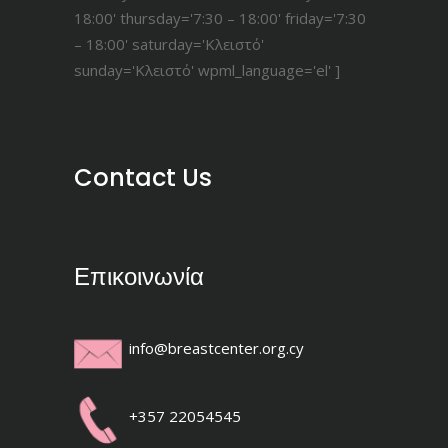
18:00' thursday='7:30 – 18:00' friday='7:30
– 18:00' saturday='Κλειστό'
sunday='Κλειστό' wpml_language='el' ]
Contact Us
Επικοινωνία
info@breastcenter.org.cy
+357 22054545