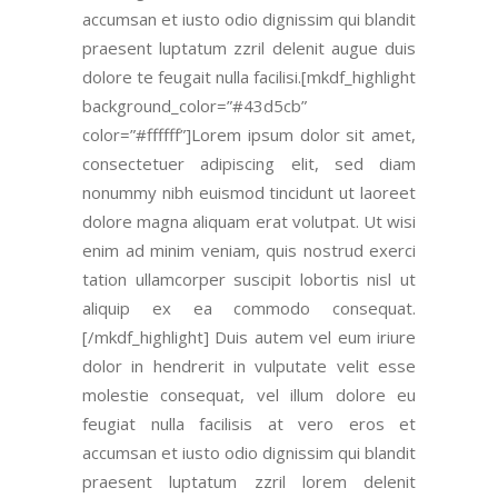
accumsan et iusto odio dignissim
qui blandit
praesent luptatum zzril delenit augue duis
dolore te feugait nulla facilisi.[mkdf_highlight
background_color=”#43d5cb”
color=”#ffffff”]Lorem ipsum dolor sit amet,
consectetuer adipiscing elit, sed diam
nonummy nibh euismod tincidunt ut laoreet
dolore magna aliquam erat volutpat. Ut wisi
enim ad minim veniam, quis nostrud exerci
tation ullamcorper suscipit lobortis nisl ut
aliquip ex ea commodo consequat.
[/mkdf_highlight] Duis autem vel eum iriure
dolor in hendrerit in vulputate velit esse
molestie consequat, vel
illum dolore eu
feugiat nulla facilisis at vero eros et
accumsan et iusto odio dignissim
qui blandit
praesent luptatum zzril lorem delenit