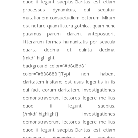
quod ii legunt saepius.
Claritas est etiam
processus dynamicus, qui sequitur
mutationem consuetudium lectorum. Mirum
est notare quam littera gothica, quam nunc
putamus parum claram
, anteposuerit
litterarum formas humanitatis per seacula
quarta decima et quinta decima.
[mkdf_highlight
background_color=”#d8d8d8″
color=”#888888″]Typi non habent
claritatem insitam; est usus legentis in iis
qui facit eorum claritatem. Investigationes
demonstraverunt lectores legere me lius
quod ii legunt saepius.
[/mkdf_highlight]
Investigationes
demonstraverunt lectores legere me lius
quod ii legunt saepius.
Claritas est etiam
processus dynamicus, qui sequitur