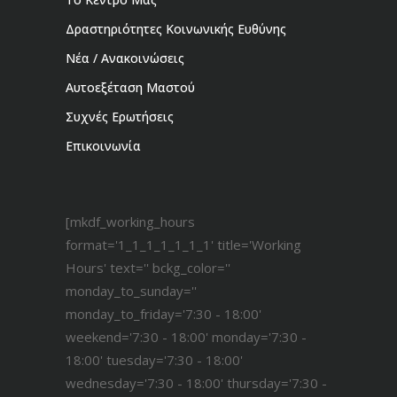
Δραστηριότητες Κοινωνικής Ευθύνης
Νέα / Ανακοινώσεις
Αυτοεξέταση Μαστού
Συχνές Ερωτήσεις
Επικοινωνία
[mkdf_working_hours
format='1_1_1_1_1_1_1' title='Working
Hours' text='' bckg_color=''
monday_to_sunday=''
monday_to_friday='7:30 - 18:00'
weekend='7:30 - 18:00' monday='7:30 -
18:00' tuesday='7:30 - 18:00'
wednesday='7:30 - 18:00' thursday='7:30 -