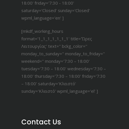
18:00' friday='7:30 - 18:00'
saturday='Closed' sunday='Closed'
wpml_language='en' ]
[mkdf_working_hours
format='1_1_1_1_1_1_1' title='Ώρες
Λειτουργίας' text='' bckg_color=''
monday_to_sunday='' monday_to_friday=''
weekend='' monday='7:30 – 18:00'
tuesday='7:30 – 18:00' wednesday='7:30 –
18:00' thursday='7:30 – 18:00' friday='7:30
– 18:00' saturday='Κλειστό'
sunday='Κλειστό' wpml_language='el' ]
Contact Us