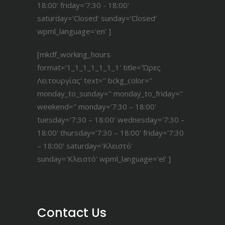
18:00' friday='7:30 - 18:00'
saturday='Closed' sunday='Closed'
wpml_language='en' ]
[mkdf_working_hours
format='1_1_1_1_1_1_1' title='Ώρες
Λειτουργίας' text='' bckg_color=''
monday_to_sunday='' monday_to_friday=''
weekend='' monday='7:30 – 18:00'
tuesday='7:30 – 18:00' wednesday='7:30 –
18:00' thursday='7:30 – 18:00' friday='7:30
– 18:00' saturday='Κλειστό'
sunday='Κλειστό' wpml_language='el' ]
Contact Us