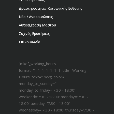
Δραστηριότητες Κοινωνικής Ευθύνης
Νέα / Ανακοινώσεις
Αυτοεξέταση Μαστού
Συχνές Ερωτήσεις
Επικοινωνία
[mkdf_working_hours
format='1_1_1_1_1_1_1' title='Working
Hours' text='' bckg_color=''
monday_to_sunday=''
monday_to_friday='7:30 - 18:00'
weekend='7:30 - 18:00' monday='7:30 -
18:00' tuesday='7:30 - 18:00'
wednesday='7:30 - 18:00' thursday='7:30 -