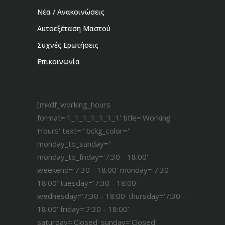
Νέα / Ανακοινώσεις
Αυτοεξέταση Μαστού
Συχνές Ερωτήσεις
Επικοινωνία
[mkdf_working_hours
format='1_1_1_1_1_1_1' title='Working
Hours' text='' bckg_color=''
monday_to_sunday=''
monday_to_friday='7:30 - 18:00'
weekend='7:30 - 18:00' monday='7:30 -
18:00' tuesday='7:30 - 18:00'
wednesday='7:30 - 18:00' thursday='7:30 -
18:00' friday='7:30 - 18:00'
saturday='Closed' sunday='Closed'