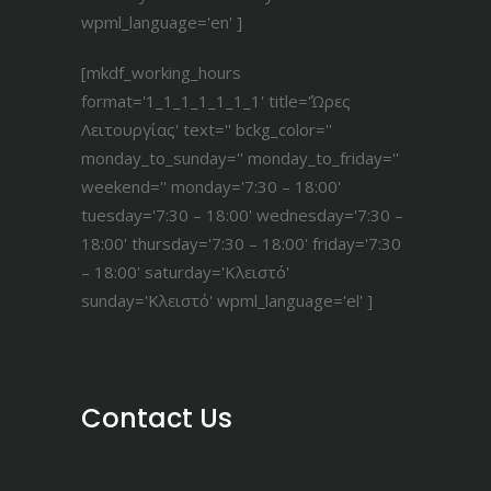
wpml_language='en' ]
[mkdf_working_hours
format='1_1_1_1_1_1_1' title='Ώρες
Λειτουργίας' text='' bckg_color=''
monday_to_sunday='' monday_to_friday=''
weekend='' monday='7:30 – 18:00'
tuesday='7:30 – 18:00' wednesday='7:30 –
18:00' thursday='7:30 – 18:00' friday='7:30
– 18:00' saturday='Κλειστό'
sunday='Κλειστό' wpml_language='el' ]
Contact Us